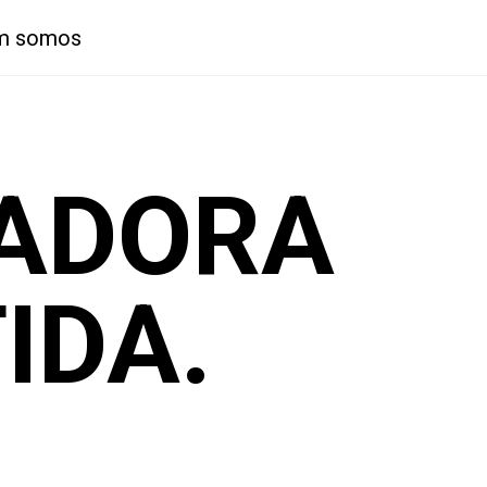
m somos
ADORA
IDA.